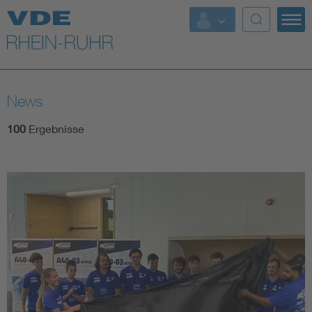
Top Themen
Fokusthemen
News
Energy
100
Ergebnisse
AI & Digital Trust
Health
Mobility
Standards
Weitere Themen