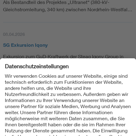
Als Bestandteil des Projektes „Ultranet“ (380-kV-
Gleichstromleitung, 340 km) zwischen Nordrhein-Westfal…
08.04.2026
SG Exkursion Iqony
Exkursion zum GuD-Kraftwerk der Steag Iqony Group in
Herne
1
2
3
...
8
Folgen Sie uns