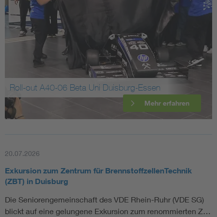
Assisted Living
Bui
Electromobility
Inf
Energy efficiency
Edu
Roll-out A40-06 Beta Uni Duisburg-Essen
Energy storage
Ren
Mehr erfahren
Functional safety
Env
20.07.2026
Exkursion zum Zentrum für BrennstoffzellenTechnik
(ZBT) in Duisburg
Die Seniorengemeinschaft des VDE Rhein-Ruhr (VDE SG)
blickt auf eine gelungene Exkursion zum renommierten Z…