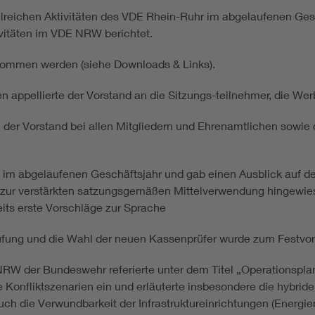
ahlreichen Aktivitäten des VDE Rhein-Ruhr im abgelaufenen Ges
vitäten im VDE NRW berichtet.
tnommen werden (siehe Downloads & Links).
 appellierte der Vorstand an die Sitzungs-teilnehmer, die Werb
der Vorstand bei allen Mitgliedern und Ehrenamtlichen sowie 
on im abgelaufenen Geschäftsjahr und gab einen Ausblick auf d
 zur verstärkten satzungsgemäßen Mittelverwendung hingewies
its erste Vorschläge zur Sprache
fung und die Wahl der neuen Kassenprüfer wurde zum Festvort
W der Bundeswehr referierte unter dem Titel „Operationsplan 
e Konfliktszenarien ein und erläuterte insbesondere die hybri
ch die Verwundbarkeit der Infrastruktureinrichtungen (Energ