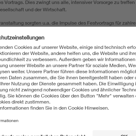
 Vortrags. Dies zwingt uns alle, intensiver Vorsorge zu treffen
gesellschaft und der Wirtschaft.
nstaltung sorgten u.a. die Impulse des Festvortrags für zahlre