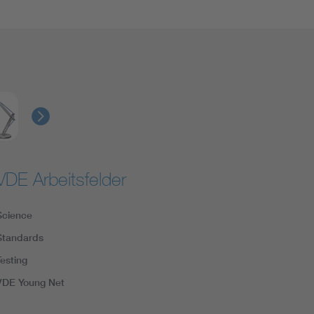
VDE Arbeitsfelder
Science
Standards
Testing
VDE Young Net