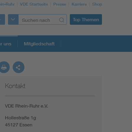
in-Ruhr
VDE Startseite
Presse
Karriere
Shop
Top Themen
r uns
Mitgliedschaft
Kontakt
Building Services Engineering
Information and communications technology ICT
VDE Rhein-Ruhr e.V.
Hollestraße 1g
Education + profession
45127 Essen