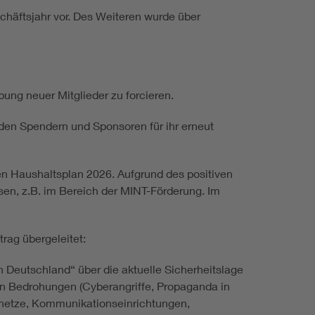
chäftsjahr vor. Des Weiteren wurde über
ung neuer Mitglieder zu forcieren.
den Spendern und Sponsoren für ihr erneut
en Haushaltsplan 2026. Aufgrund des positiven
en, z.B. im Bereich der MINT-Förderung. Im
rag übergeleitet:
Deutschland“ über die aktuelle Sicherheitslage
den Bedrohungen (Cyberangriffe, Propaganda in
ienetze, Kommunikationseinrichtungen,