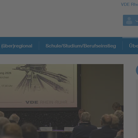
VDE Rhe
 (über)regional
Schule/Studium/Berufseinstieg
Übe
Weitere Themen
Assisted Living
Electromobility
Energy efficiency