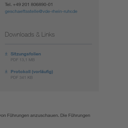
Tel. +49 201 806890-01
Renewable energies
geschaeftsstelle@vde-rhein-ruhr.de
Environmental Protection
Downloads & Links
Sitzungsfolien
PDF 13,1 MB
Protokoll (vorläufig)
PDF 341 KB
n von Führungen anzuschauen. Die Führungen