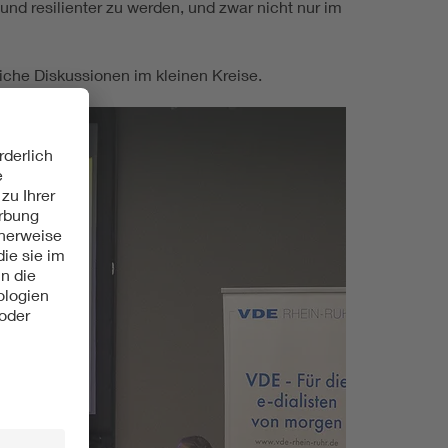
 und resilienter zu werden, und zwar nicht nur im
iche Diskussionen im kleinen Kreise.