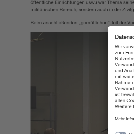
öffentliche Einrichtungen usw.) war Thema seines
militärischen Bereich, sondern auch in der Zivil
Beim anschließenden „gemütlichen“ Teil der Vera