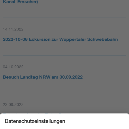
Kanal-Emscher)
14.11.2022
2022-10-06 Exkursion zur Wuppertaler Schwebebahn
04.10.2022
Besuch Landtag NRW am 30.09.2022
23.09.2022
Energiesystem der Zukunft