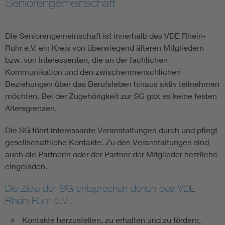
Seniorengemeinschaft
Assisted Living
Bui
Die Seniorengemeinschaft ist innerhalb des VDE Rhein-
Electromobility
Inf
Ruhr e.V. ein Kreis von überwiegend älteren Mitgliedern
bzw. von Interessenten, die an der fachlichen
Kommunikation und den zwischenmenschlichen
Energy efficiency
Edu
Beziehungen über das Berufsleben hinaus aktiv teilnehmen
möchten. Bei der Zugehörigkeit zur SG gibt es keine festen
Energy storage
Ren
Altersgrenzen.
Die SG führt interessante Veranstaltungen durch und pflegt
Functional safety
Env
gesellschaftliche Kontakte. Zu den Veranstaltungen sind
auch die Partnerin oder der Partner der Mitglieder herzliche
eingeladen.
Die Ziele der SG entsprechen denen des VDE
Rhein-Ruhr e.V.:
Kontakte herzustellen, zu erhalten und zu fördern,