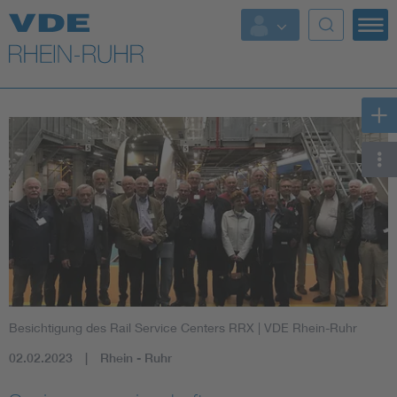
Top Themen
Fokusthemen
Energy
AI & Digital Trust
Health
Mobility
Besichtigung des Rail Service Centers RRX
| VDE Rhein-Ruhr
Standards
02.02.2023
Rhein - Ruhr
Weitere Themen