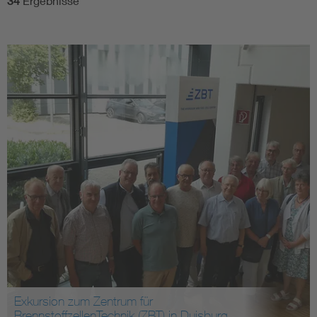
34
Ergebnisse
Exkursion zum Zentrum für
BrennstoffzellenTechnik (ZBT) in Duisburg