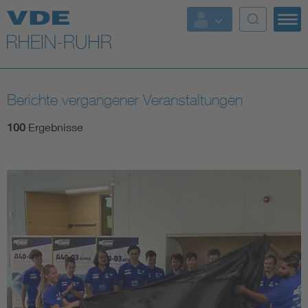
Top Themen
Fokusthemen
Berichte vergangener Veranstaltungen
Energy
100
Ergebnisse
AI & Digital Trust
Health
Mobility
Standards
Weitere Themen