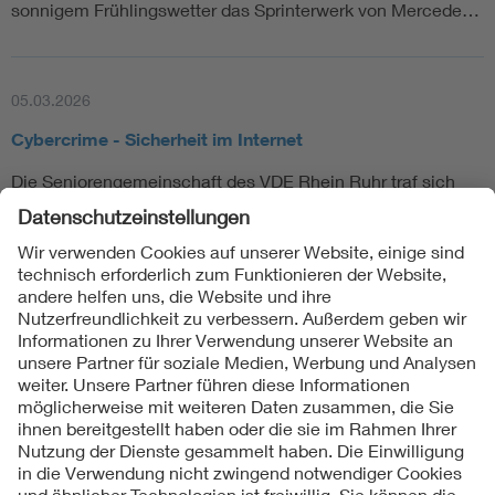
sonnigem Frühlingswetter das Sprinterwerk von Mercede…
05.03.2026
Cybercrime - Sicherheit im Internet
Die Seniorengemeinschaft des VDE Rhein Ruhr traf sich
am 23.02.2026 in Dortmund zu einem Vortrag zum Them…
1
2
3
...
8
Folgen Sie uns