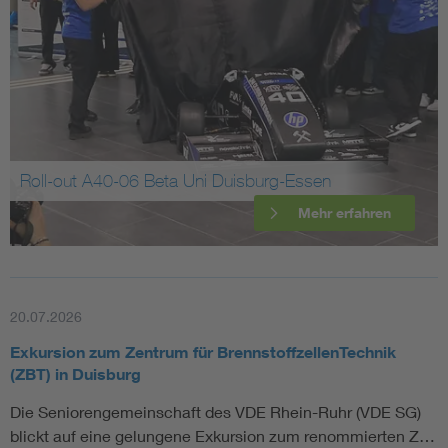
Assisted Living
Bui
Electromobility
Inf
Energy efficiency
Edu
Roll-out A40-06 Beta Uni Duisburg-Essen
Energy storage
Ren
Mehr erfahren
Functional safety
Env
20.07.2026
Exkursion zum Zentrum für BrennstoffzellenTechnik
(ZBT) in Duisburg
Die Seniorengemeinschaft des VDE Rhein-Ruhr (VDE SG)
blickt auf eine gelungene Exkursion zum renommierten Z…