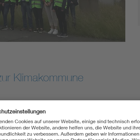
Energy storage
Functional safety
 zur Klimakommune
ster seit langem führte 12 Interessierte in die