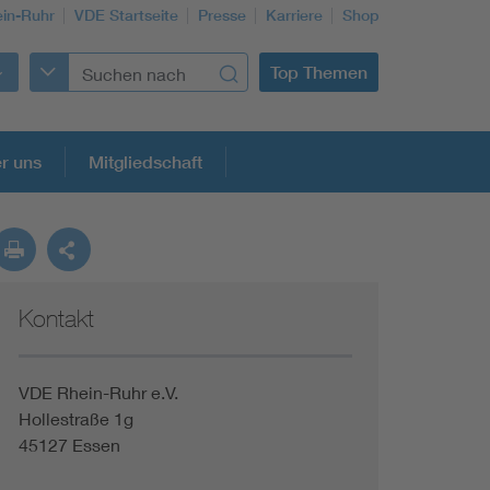
in-Ruhr
VDE Startseite
Presse
Karriere
Shop
Top Themen
r uns
Mitgliedschaft
Kontakt
Building Services Engineering
Information and communications technology ICT
VDE Rhein-Ruhr e.V.
Hollestraße 1g
45127 Essen
Education + profession