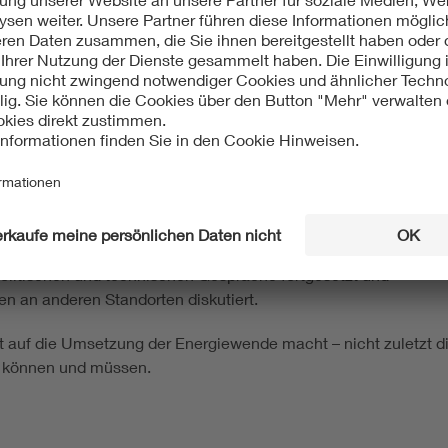
den Vortrag des Projektleiters Guido WALLRAVEN in
nergiepark, wo Dieter RUHE aus der Betriebsführung
lle Realisierung des Energiewendeprojekts gab. Die
n Gemeinde bis 2030 gab es bereits 2008. Im Sektor
allierten Gesamtleistung von 46 MW – Sonne, PV, Biomasse
ll werden weitere Projekte in den Sektoren „Mobilität“
ehmer war zu sehen, wie ein visionärer Ansatz der
en zum Machen“ schon lange vor der aktuellen
punkt war sicher die Begehung einer
V
litischen und technischen Gespräche fortgesetzt und
n an anderen Standorten diskutiert.
st auf die Umsetzung der Energiewende macht – nicht zuletzt d
en können und müssen.