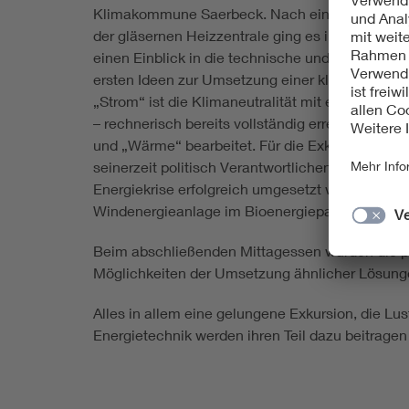
Klimakommune Saerbeck. Nach einem einführen
der gläsernen Heizzentrale ging es in den Bioe
einen Einblick in die technische und kommerzie
ersten Ideen zur Umsetzung einer klimaneutrale
„Strom“ ist die Klimaneutralität mit einer inst
– rechnerisch bereits vollständig erreicht. Aktue
und „Wärme“ bearbeitet. Für die Exkursionsteiln
seinerzeit politisch Verantwortlichen „vom Red
Energiekrise erfolgreich umgesetzt wurde. Höhe
Windenergieanlage im Bioenergiepark.
Beim abschließenden Mittagessen wurden die po
Möglichkeiten der Umsetzung ähnlicher Lösunge
Alles in allem eine gelungene Exkursion, die Lu
Energietechnik werden ihren Teil dazu beitrag