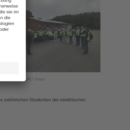
DE RHEIN-RUHR / Timm
ie zahlreichen Studenten der elektrischen