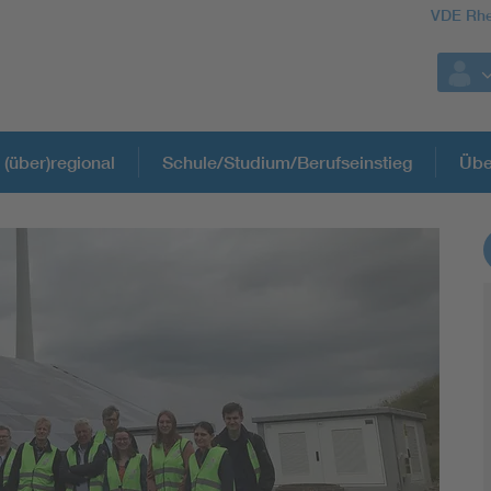
VDE Rhe
 (über)regional
Schule/Studium/Berufseinstieg
Übe
Weitere Themen
Assisted Living
Electromobility
Energy efficiency