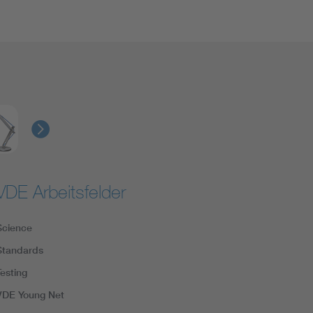
VDE Arbeitsfelder
Science
Standards
Testing
VDE Young Net