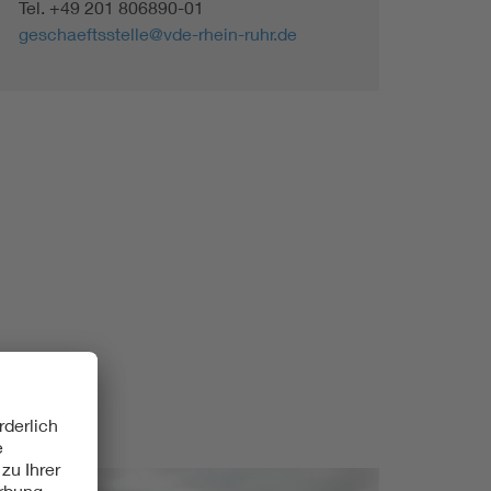
Tel. +49 201 806890-01
Renewable energies
geschaeftsstelle@vde-rhein-ruhr.de
Environmental Protection