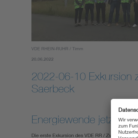
Mobility
Standards
VDE RHEIN-RUHR / Timm
20.06.2022
2022-06-10 Exkursion
Saerbeck
Energiewende jetzt!
Die erste Exkursion des VDE RR / Zweigstelle Mün