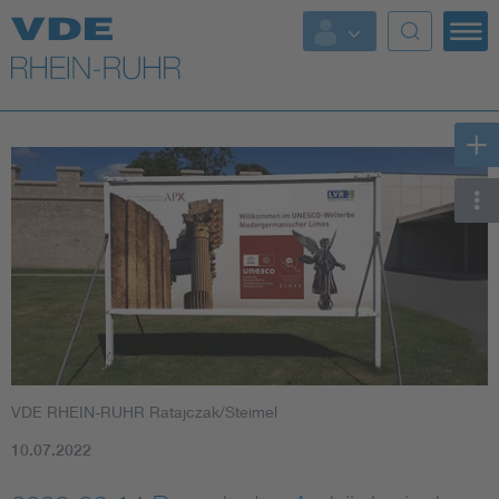
Top Themen
Fokusthemen
Energy
AI & Digital Trust
Health
Mobility
VDE RHEIN-RUHR Ratajczak/Steimel
Standards
10.07.2022
Weitere Themen