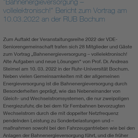
"Bahnenergieversorgung –
vollelektronisch!“ Bericht zum Vortrag am
Assisted Living
Bui
10.03.2022 an der RUB Bochum
Electromobility
Inf
Zum Auftakt der Veranstaltungsreihe 2022 der VDE-
Energy efficiency
Edu
Seniorengemeinschaft trafen sich 28 Mitglieder und Gäste
zum Vortrag „Bahnenergieversorgung – vollelektronisch!
Alte Aufgaben und neue Lösungen“ von Prof. Dr. Andreas
Energy storage
Ren
Steimel am 10. 03. 2022 in der Ruhr-Universität Bochum.
Neben vielen Gemeinsamkeiten mit der allgemeinen
Functional safety
Env
Energieversorgung ist die Bahnenergieversorgung durch
Besonderheiten geprägt, wie das Nebeneinander von
Gleich- und Wechselstromsystemen, die nur zweipoligen
Energiezufuhr, die bei dem für Fernbahnen bevorzugten
Wechselstrom durch die mit doppelter Netzfrequenz
pendelnden Leistung zu Sonderbelastungen und –
maßnahmen sowohl bei den Fahrzeugantrieben wie bei den
Anlagen der Bahnenergieversorgung führt, und die früher