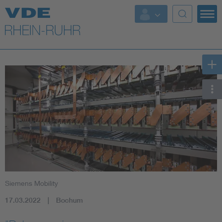
Top Themen
Fokusthemen
Energy
AI & Digital Trust
Health
Mobility
Siemens Mobility
Standards
17.03.2022
Bochum
Weitere Themen