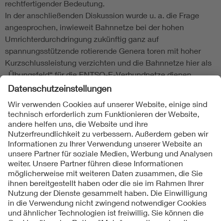
rechtfertigender Bedeutung.
In der anschließenden Diskussion wurde u. a. die Frage
angesprochen, inwieweit Bahnnetze bei der hohen
Umrichterdurchdringung zukünftig ganz auf
spannungsstützende rotierende Genera toren mit hoher
Kurzschlussleistung verzichten und die Bahnnetze hier als
„Übungsfeld“ für die ENTSO-E-Verbundnetze dienen
können, in denen der Anteil der Umrichter bei der
Einspeisung von Wind- und Solarenergie und HGÜ-
Stromtransport (Offshore,Nord-Süd) stark anwächst.
Andreas Steimel
Folgen Sie uns