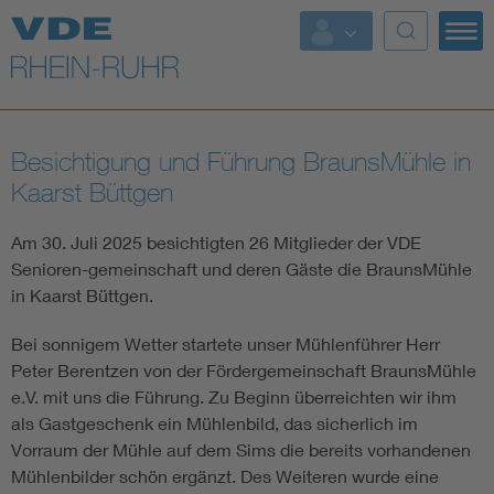
Top Themen
Fokusthemen
Besichtigung und Führung BraunsMühle in
Energy
Kaarst Büttgen
AI & Digital Trust
Am 30. Juli 2025 besichtigten 26 Mitglieder der VDE
Senioren-gemeinschaft und deren Gäste die BraunsMühle
in Kaarst Büttgen.
Health
Bei sonnigem Wetter startete unser Mühlenführer Herr
Mobility
Peter Berentzen von der Fördergemeinschaft BraunsMühle
e.V. mit uns die Führung. Zu Beginn überreichten wir ihm
als Gastgeschenk ein Mühlenbild, das sicherlich im
Standards
Vorraum der Mühle auf dem Sims die bereits vorhandenen
Weitere Themen
Mühlenbilder schön ergänzt. Des Weiteren wurde eine