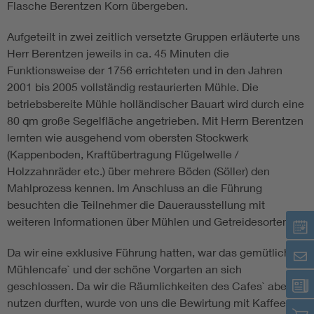
Flasche Berentzen Korn übergeben.
Assisted Living
Bui
Aufgeteilt in zwei zeitlich versetzte Gruppen erläuterte uns
Herr Berentzen jeweils in ca. 45 Minuten die
Electromobility
Inf
Funktionsweise der 1756 errichteten und in den Jahren
2001 bis 2005 vollständig restaurierten Mühle. Die
betriebsbereite Mühle holländischer Bauart wird durch eine
Energy efficiency
Edu
80 qm große Segelfläche angetrieben. Mit Herrn Berentzen
lernten wie ausgehend vom obersten Stockwerk
Energy storage
Ren
(Kappenboden, Kraftübertragung Flügelwelle /
Holzzahnräder etc.) über mehrere Böden (Söller) den
Functional safety
Env
Mahlprozess kennen. Im Anschluss an die Führung
besuchten die Teilnehmer die Dauerausstellung mit
weiteren Informationen über Mühlen und Getreidesorten.
Da wir eine exklusive Führung hatten, war das gemütliche
Mühlencafe` und der schöne Vorgarten an sich
geschlossen. Da wir die Räumlichkeiten des Cafes` aber
nutzen durften, wurde von uns die Bewirtung mit Kaffee,