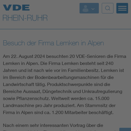
Top Themen
Fokusthemen
Besuch der Firma Lemken in Alpen
Energy
Am 22. August 2024 besuchten 20 VDE-Senioren die Firma
AI & Digital Trust
Lemken in Alpen. Die Firma Lemken besteht seit 240
Jahren und ist nach wie vor im Familienbesitz. Lemken ist
im Bereich der Bodenbearbeitungsmaschinen für die
Health
Landwirtschaft tätig. Produktschwerpunkte sind die
Bereiche Aussaat, Düngetechnik und Unkrautregulierung
Mobility
sowie Pflanzenschutz. Weltweit werden ca. 15.000
Landmaschine pro Jahr produziert. Am Stammsitz der
Firma in Alpen sind ca. 1.200 Mitarbeiter beschäftigt.
Standards
Weitere Themen
Nach einem sehr interessanten Vortrag über die