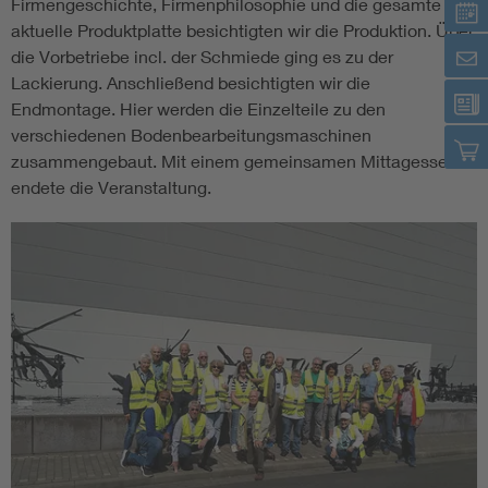
Firmengeschichte, Firmenphilosophie und die gesamte
aktuelle Produktplatte besichtigten wir die Produktion. Über
Assisted Living
Bui
die Vorbetriebe incl. der Schmiede ging es zu der
Lackierung. Anschließend besichtigten wir die
Electromobility
Inf
Endmontage. Hier werden die Einzelteile zu den
verschiedenen Bodenbearbeitungsmaschinen
zusammengebaut. Mit einem gemeinsamen Mittagessen
Energy efficiency
Edu
endete die Veranstaltung.
Energy storage
Ren
Functional safety
Env