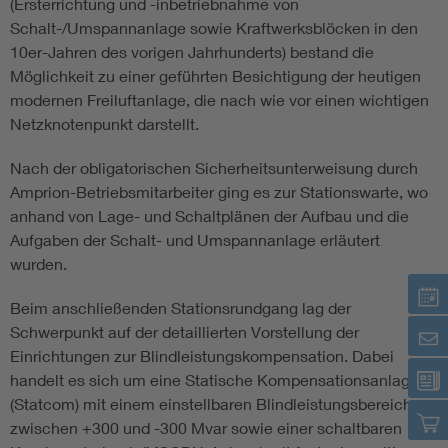
(Ersterrichtung und -inbetriebnahme von
Schalt-/Umspannanlage sowie Kraftwerksblöcken in den
Assisted Living
Bui
10er-Jahren des vorigen Jahrhunderts) bestand die
Möglichkeit zu einer geführten Besichtigung der heutigen
Electromobility
Inf
modernen Freiluftanlage, die nach wie vor einen wichtigen
Netzknotenpunkt darstellt.
Energy efficiency
Edu
Nach der obligatorischen Sicherheitsunterweisung durch
Amprion-Betriebsmitarbeiter ging es zur Stationswarte, wo
Energy storage
Ren
anhand von Lage- und Schaltplänen der Aufbau und die
Aufgaben der Schalt- und Umspannanlage erläutert
Functional safety
Env
wurden.
Beim anschließenden Stationsrundgang lag der
Schwerpunkt auf der detaillierten Vorstellung der
Einrichtungen zur Blindleistungskompensation. Dabei
handelt es sich um eine Statische Kompensationsanlage
(Statcom) mit einem einstellbaren Blindleistungsbereich
zwischen +300 und -300 Mvar sowie einer schaltbaren