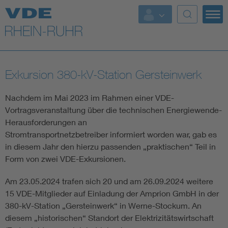
Top Themen
Fokusthemen
Exkursion 380-kV-Station Gersteinwerk
Energy
Nachdem im Mai 2023 im Rahmen einer VDE-
AI & Digital Trust
Vortragsveranstaltung über die technischen Energiewende-
Herausforderungen an
Stromtransportnetzbetreiber informiert worden war, gab es
Health
in diesem Jahr den hierzu passenden „praktischen“ Teil in
Form von zwei VDE-Exkursionen.
Mobility
Am 23.05.2024 trafen sich 20 und am 26.09.2024 weitere
15 VDE-Mitglieder auf Einladung der Amprion GmbH in der
Standards
380-kV-Station „Gersteinwerk“ in Werne-Stockum. An
Weitere Themen
diesem „historischen“ Standort der Elektrizitätswirtschaft