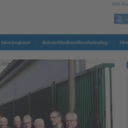
VDE Rhe
 (über)regional
Schule/Studium/Berufseinstieg
Übe
Weitere Themen
Assisted Living
Electromobility
Energy efficiency