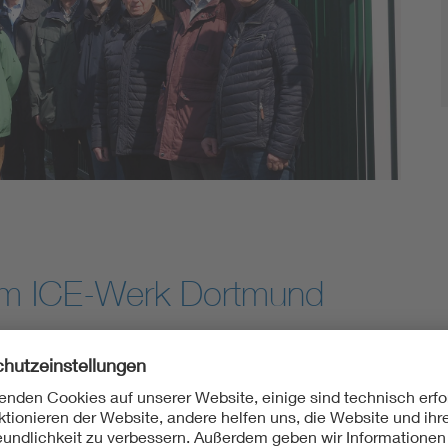
Energy storage
Functional safety
im ICE-Werk Dortmund
Spähenfelde
t Gästen) hatten am 20. April 2023 die Gelegenheit, das ICE-B