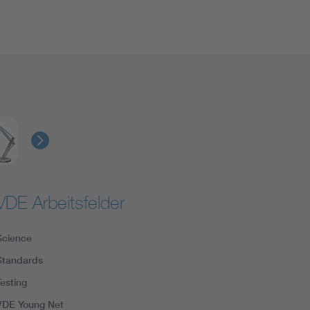
VDE Arbeitsfelder
Science
Standards
Testing
VDE Young Net