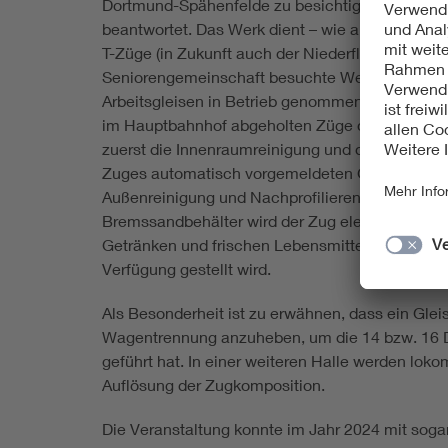
Dortmund-Spähenfelde zu besichtigen. In einem
beantwortet. Das Werk dient – wie auch die zeh
T-Züge (in Zukunft auch der Niederflur-ICE-L) u
Seniorengemeinschaft besuchte Werk in Krefeld-
Arbeitsgleisen in Betrieb genommen, die mit Dac
im Hauptbahnhof abgeholten Züge durchlaufen zu
zuerst die Innenraumreinigung und die Entsorgu
Zuges automatisch vorgemeldeten Gerätestörung
Außenreinigung und Nachprofilieren der Lauffläc
Bremssandbehälter wird der Zug elektronisch „g
Getränken und frischen Lebensmitteln bestückt,
Verfügung gestellt wird.
Als Besonderheit ist zu erwähnen, dass ein Gl
Wagentrennung anzuheben, um die 14 bzw. 16 Dr
geführt hat. In einer weiteren Halle werden lo
Auflösung der Zugkomposition.
Die Veranstaltung konnte im Jahr 2024 mit soga