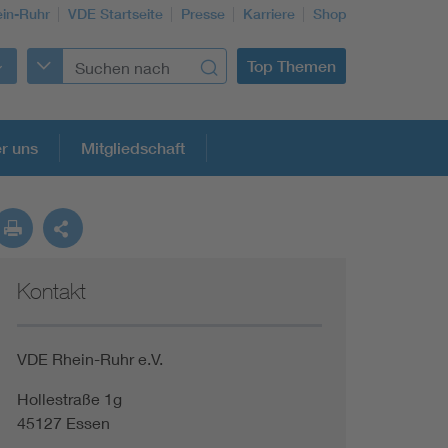
in-Ruhr
VDE Startseite
Presse
Karriere
Shop
Top Themen
r uns
Mitgliedschaft
Kontakt
Building Services Engineering
Information and communications technology ICT
VDE Rhein-Ruhr e.V.
Hollestraße 1g
Education + profession
45127 Essen