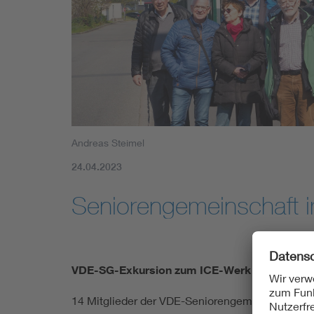
Mobility
Standards
Andreas Steimel
24.04.2023
Seniorengemeinschaft 
VDE-SG-Exkursion zum ICE-Werk Dortmund-
14 Mitglieder der VDE-Seniorengemeinschaft (mi