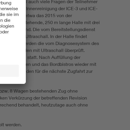
lt und dabei auch viele Fragen der Teilnehmer
ten und der Innenrei­nigung der ICE-3 und ICE-
ndhaltung wie etwa das 2015 von der
ichtigung stehende, 250 m lange Halle mit drei
gestattet sind. Die vom Bereitstellungsdienst
nken und Ultraschall. In der Halle findet
 überlappend werden die vom Diagnosesystem des
n Achswellen mit Ultraschall überprüft.
ennten Halle statt. Nach Auffüllung der
zeige versehen und das Bordbistros wieder mit
 den Reisenden für die nächste Zugfahrt zur
 7 bzw. 8 Wagen bestehenden Zug ohne
en Verkür­zung der betreffenden Revision
sprechend behandelt, heutzutage auch ohne
olt werden.