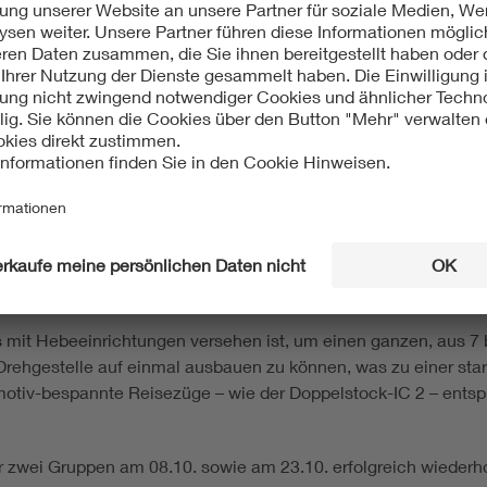
 Eingangsvortrag wurde das Werk und seine Aufgaben vorgestel
n weiteren Werke von DB Fernverkehr - den täglichen Durchsich
nd Zwischen­revisionen („Fristen“), nicht der „schweren“ Insta
Oppum. 2002 wurde die im Mittelpunkt der nachfolgen­­den Bes
harbeitsbühnen, seitlichen Arbeitsflächen und Gleisgruben aus
erst eine automatische Radsatzvermessung mittels Lichtschra
ng und Neubefüllung der Sanitär-Betriebsstoffe statt. Damit
en und -ausfälle behoben und die Radsätze und längsgebohrte
hen und Spurkränze der Räder nach Bedarf findet in einer getr
etauft“, d.h. mit Zugnummer, Platzreservierung und Zuglaufan
 worauf der Zug wieder dem Betriebsdienst übergeben wird und
eis mit Hebeeinrichtungen versehen ist, um einen ganzen, aus
ehgestelle auf einmal ausbauen zu können, was zu einer stark
komotiv-bespannte Reisezüge – wie der Doppelstock-IC 2 – ent
r zwei Gruppen am 08.10. sowie am 23.10. erfolgreich wiederh