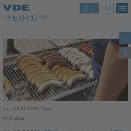
Top Themen
Fokusthemen
Energy
AI & Digital Trust
Health
Mobility
VDE RHEIN-RUHR / Nagel
Standards
01.07.2022
Weitere Themen