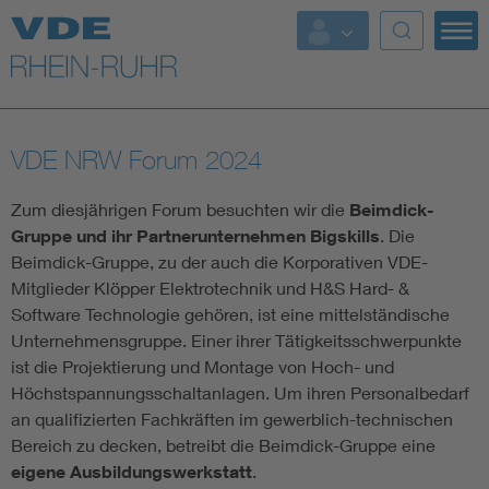
Top Themen
Fokusthemen
VDE NRW Forum 2024
Energy
Zum diesjährigen Forum besuchten wir die
Beimdick-
AI & Digital Trust
Gruppe und ihr Partnerunternehmen Bigskills
. Die
Beimdick-Gruppe, zu der auch die Korporativen VDE-
Mitglieder Klöpper Elektrotechnik und H&S Hard- &
Health
Software Technologie gehören, ist eine mittelständische
Unternehmensgruppe. Einer ihrer Tätigkeitsschwerpunkte
Mobility
ist die Projektierung und Montage von Hoch- und
Höchstspannungsschaltanlagen. Um ihren Personalbedarf
an qualifizierten Fachkräften im gewerblich-technischen
Standards
Bereich zu decken, betreibt die Beimdick-Gruppe eine
Weitere Themen
eigene Ausbildungswerkstatt
.