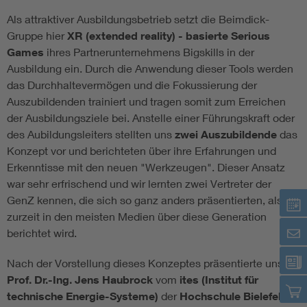
Als attraktiver Ausbildungsbetrieb setzt die Beimdick-
Assisted Living
Bui
Gruppe hier
XR (extended reality) - basierte Serious
Games
ihres Partnerunternehmens Bigskills in der
Electromobility
Inf
Ausbildung ein. Durch die Anwendung dieser Tools werden
das Durchhaltevermögen und die Fokussierung der
Auszubildenden trainiert und tragen somit zum Erreichen
Energy efficiency
Edu
der Ausbildungsziele bei. Anstelle einer Führungskraft oder
des Aubildungsleiters stellten uns
zwei Auszubildende
das
Energy storage
Ren
Konzept vor und berichteten über ihre Erfahrungen und
Erkenntisse mit den neuen "Werkzeugen". Dieser Ansatz
Functional safety
Env
war sehr erfrischend und wir lernten zwei Vertreter der
GenZ kennen, die sich so ganz anders präsentierten, als
zurzeit in den meisten Medien über diese Generation
berichtet wird.
Nach der Vorstellung dieses Konzeptes präsentierte uns
Prof. Dr.-Ing. Jens Haubrock
vom
ites (Institut für
technische Energie-Systeme)
der
Hochschule Bielefeld