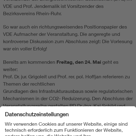
VDE und Prof. Jendernalik ist Vorsitzender des
Bezirksvereins Rhein-Ruhr.
So war auch ein richtungsweisendes Positionspapier des
VDE Aufmacher der Veranstaltung. Die angeregte und
kontroverse Diskussion zum Abschluss zeigt: Die Vorlesung
war ein voller Erfolg!
Bereits am kommenden
Freitag, den 24. Mai
geht es
weiter:
Prof. Dr. jur. Grigoleit und Prof. rer. pol. Hoffjan referieren zu
Themen der rechtlichen
Grundlagen des Infrastrukturausbaus sowie regulatorischen
Mechanismen in der CO2- Reduizerung. Den Abschluss der
Veranstaltungsreihe gestalten PD Dr.-Ing. Kai Schild und
Prof. Rehtanz mit Vorträgen zur Energieeffienz im
Gebäudesektor sowie zur Elektromobilität.
In allen Veranstaltungen sind die Besucherinnen und