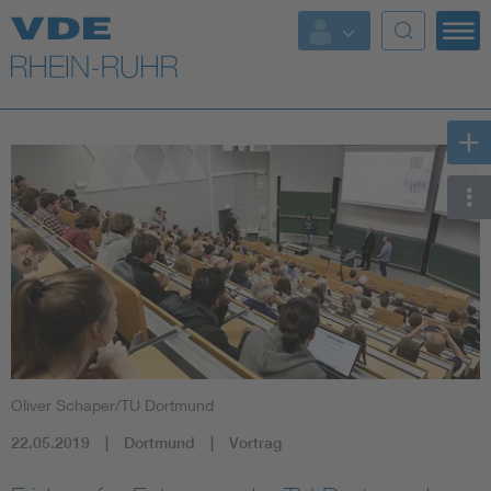
Top Themen
Fokusthemen
Energy
AI & Digital Trust
Health
Mobility
Oliver Schaper/TU Dortmund
Standards
22.05.2019
Dortmund
Vortrag
Weitere Themen