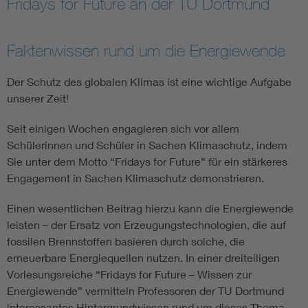
Fridays for Future an der TU Dortmund
Assisted Living
Bui
Faktenwissen rund um die Energiewende
Electromobility
Inf
Der Schutz des globalen Klimas ist eine wichtige Aufgabe
unserer Zeit!
Energy efficiency
Edu
Seit einigen Wochen engagieren sich vor allem
Energy storage
Ren
Schülerinnen und Schüler in Sachen Klimaschutz, indem
Sie unter dem Motto “Fridays for Future” für ein stärkeres
Engagement in Sachen Klimaschutz demonstrieren.
Functional safety
Env
Einen wesentlichen Beitrag hierzu kann die Energiewende
leisten – der Ersatz von Erzeugungstechnologien, die auf
fossilen Brennstoffen basieren durch solche, die
erneuerbare Energiequellen nutzen. In einer dreiteiligen
Vorlesungsreiche “Fridays for Future – Wissen zur
Energiewende” vermitteln Professoren der TU Dortmund
interessantes Hintergrundwissen rund um dieses Thema.