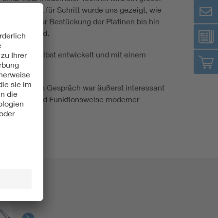
Renewable energies
rtigt. Schritt für Schritt wurde uns gezeigt, wie
eht – von der Bestückung der Platinen bis hin
bereitet wird.
Environmental Protection
ernehmen selbst entwickelt und mit einem
kt werden.
statt. Dieses Gespräch war äußerst interessant
 Entwicklung und Funktionsweise moderner