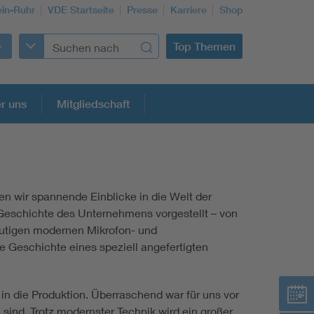
in-Ruhr
VDE Startseite
Presse
Karriere
Shop
Top Themen
r uns
Mitgliedschaft
en wir spannende Einblicke in die Welt der
Building Services Engineering
 Geschichte des Unternehmens vorgestellt – von
eutigen modernen Mikrofon- und
Information and communications technology ICT
 Geschichte eines speziell angefertigten
Education + profession
 in die Produktion. Überraschend war für uns vor
 sind. Trotz modernster Technik wird ein großer