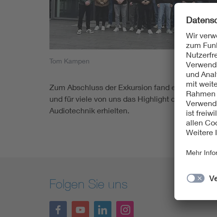
Mobility
Standards
Tom Kampen
Zum Abschluss der Exkursion fand ein Fachgespr
und für viele von uns das Highlight der gesamte
Audiotechnik erhielten.
Folgen Sie uns